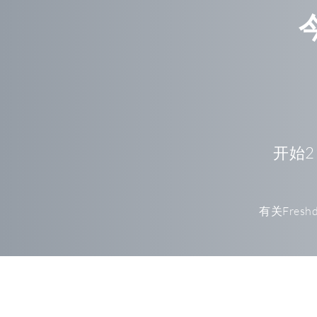
开始
有关Fre