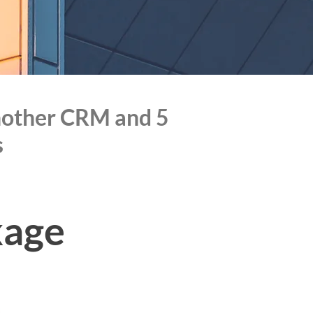
another CRM and 5
s
kage