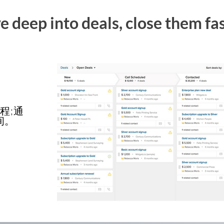
e deep into deals, close them fa
程;通
间。