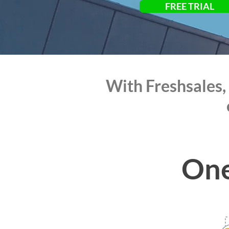
FREE TRIAL
With Freshsales,
One