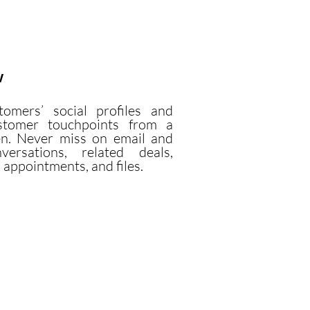
w
tomers’ social profiles and
ustomer touchpoints from a
en. Never miss on email and
ersations, related deals,
, appointments, and files.