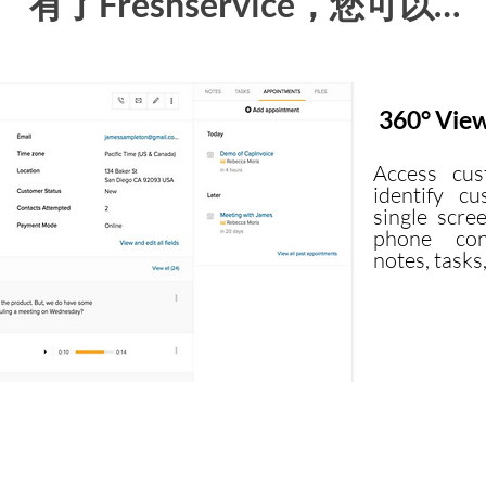
有了Freshservice，您可以…
360° Vie
Access cus
identify c
single scre
phone conv
notes, tasks